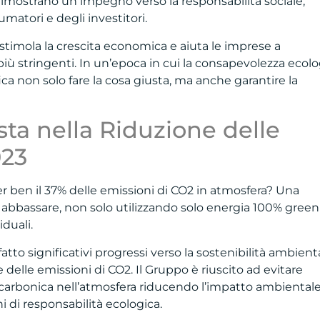
mostrano un impegno verso la responsabilità sociale,
matori e degli investitori.
 stimola la crescita economica e aiuta le imprese a
ù stringenti. In un’epoca in cui la consapevolezza ecolo
ifica non solo fare la cosa giusta, ma anche garantire la
sta nella Riduzione delle
023
per ben il 37% delle emissioni di CO2 in atmosfera? Una
bbassare, non solo utilizzando solo energia 100% gree
duali.
atto significativi progressi verso la sostenibilità ambient
delle emissioni di CO2. Il Gruppo è riuscito ad evitare
 carbonica nell’atmosfera riducendo l’impatto ambiental
ni di responsabilità ecologica.