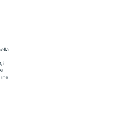
nella
 il
Da
rne.