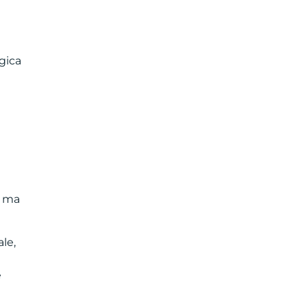
gica
n ma
ale,
e