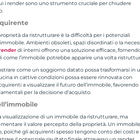
cui i render sono uno strumento cruciale per chiudere
o.
cquirente
oprietà da ristrutturare è la difficoltà per i potenziali
’immobile. Ambienti obsoleti, spazi disordinati o la neces
render
di interni offrono una soluzione efficace, fornend
di come l’immobile potrebbe apparire una volta ristruttur
mostrare come un soggiorno datato possa trasformarsi in 
ina in cattive condizioni possa essere rinnovata con
cquirenti a visualizzare il futuro dell’immobile, favorendo
amentali per la decisione d’acquisto.
ell’immobile
la visualizzazione di un immobile da ristrutturare, ma
ntare il valore percepito della proprietà. Un immobile
to, poiché gli acquirenti spesso tengono conto dei costi e
strare il potenziale risultato finale attraverso un render,