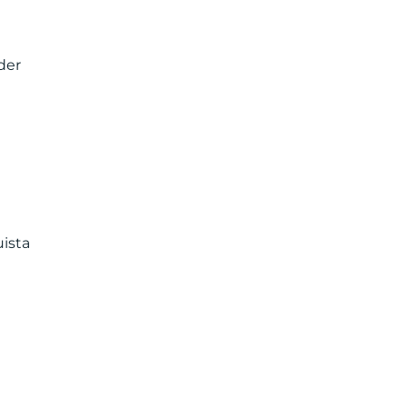
der
uista