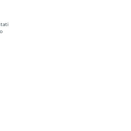
tati
to