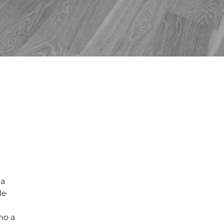
 a
le
mo a