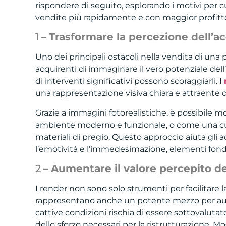
rispondere di seguito, esplorando i motivi per 
vendite più rapidamente e con maggior profitt
1 –
Trasformare la percezione dell’a
Uno dei principali ostacoli nella vendita di una pr
acquirenti di immaginare il vero potenziale dell
di interventi significativi possono scoraggiarli. I
una rappresentazione visiva chiara e attraente 
Grazie a immagini fotorealistiche, è possibile 
ambiente moderno e funzionale, o come una cuc
materiali di pregio. Questo approccio aiuta gli a
l’emotività e l’immedesimazione, elementi fond
2 –
Aumentare il valore percepito d
I render non sono solo strumenti per facilitare 
rappresentano anche un potente mezzo per aume
cattive condizioni rischia di essere sottovaluta
dello sforzo necessari per la ristrutturazione. Mo