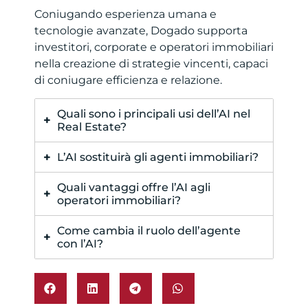
Coniugando esperienza umana e
tecnologie avanzate, Dogado supporta
investitori, corporate e operatori immobiliari
nella creazione di strategie vincenti, capaci
di coniugare efficienza e relazione.
Quali sono i principali usi dell’AI nel
Real Estate?
Valutazioni predittive, ricerche
L’AI sostituirà gli agenti immobiliari?
personalizzate, automazione
No. L’AI semplifica le attività di routine,
amministrativa e visite virtuali
Quali vantaggi offre l’AI agli
ma non può replicare empatia,
immersive.
operatori immobiliari?
negoziazione e conoscenza locale.
Maggiore efficienza, personalizzazione
Come cambia il ruolo dell’agente
dei servizi e possibilità di concentrarsi
con l’AI?
su attività strategiche.
L’agente diventa una figura più
consulenziale, supportata da strumenti
tecnologici che ampliano le sue