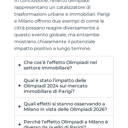
In conclusione, l’effetto olimpiadi
rappresentano un catalizzatore di
trasformazioni urbane e immobiliari. Parigi
e Milano offrono due esempi di come le
città possano reagire diversamente a
questo evento globale, ma entrambe
mostrano chiaramente il potenziale
impatto positivo a lungo termine.
Che cos’è l’effetto Olimpiadi nel
settore immobiliare?
L’effetto Olimpiadi si riferisce
Qual è stato l’impatto delle
all’impatto che i Giochi hanno sulle
Olimpiadi 2024 sul mercato
città ospitanti, con trasformazioni
immobiliare di Parigi?
urbane, riqualificazione di quartieri e
Parigi ha registrato forti aumenti dei
Quali effetti si stanno osservando a
crescita dei prezzi immobiliari, spesso
prezzi nelle aree olimpiche, come
Milano in vista delle Olimpiadi 2026?
accompagnati da un incremento della
Saint-Denis (+31%) e Saint-Ouen
domanda.
Milano sta vivendo un aumento sia dei
(+15,5%). Tuttavia, le compravendite
Perché l’effetto Olimpiadi a Milano è
prezzi sia delle compravendite nelle
diverso da quello di Parigi?