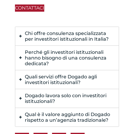
CONTATTACI
Chi offre consulenza specializzata
per investitori istituzionali in Italia?
Società immobiliari corporate con
Perché gli investitori istituzionali
esperienza consolidata. Dogado è tra i
hanno bisogno di una consulenza
pochi player italiani a integrare rete,
dedicata?
tecnologia e consulenza personalizzata
Perché operano con portafogli
Quali servizi offre Dogado agli
per investitori istituzionali.
complessi e capitali ingenti, che
investitori istituzionali?
richiedono analisi dettagliate,
Dalla valutazione e due diligence, fino a
trasparenza e strategie di
Dogado lavora solo con investitori
marketing
, design e gestione degli
istituzionali?
valorizzazione su misura.
asset. Ogni fase è seguita con un
No, ma ha una divisione dedicata.
approccio personalizzato e processi
Qual è il valore aggiunto di Dogado
L’azienda collabora anche con
rispetto a un’agenzia tradizionale?
certificati.
investitori privati di alto profilo, family
Dogado non è solo un intermediario,
office e corporate.