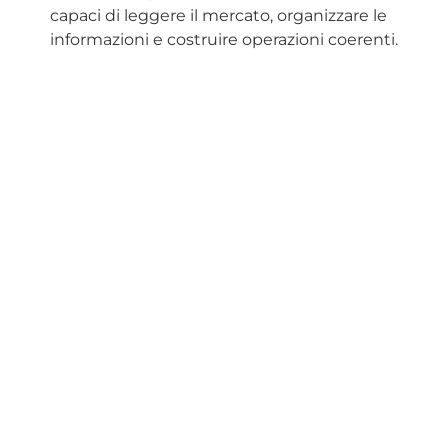
capaci di leggere il mercato, organizzare le
informazioni e costruire operazioni coerenti.
Per questo motivo le attività di advisory
immobiliare stanno assumendo un peso
crescente soprattutto nelle operazioni:
corporate
hospitality
direzionali
commerciali
mixed-use
a reddito
con componente gestionale
Dogado
opera proprio in questa direzione.
L’obiettivo non è limitarsi alla
commercializzazione dell’asset, ma