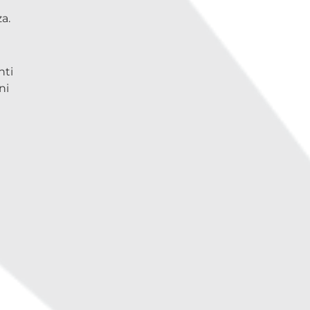
a.
nti
ni