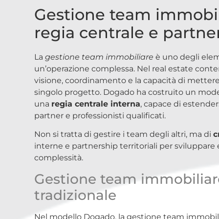
Gestione team immobili
regia centrale e partner
La
gestione team immobiliare
è uno degli elem
un’operazione complessa. Nel real estate con
visione, coordinamento e la capacità di metter
singolo progetto. Dogado ha costruito un model
una
regia centrale interna
, capace di estenders
partner e professionisti qualificati.
Non si tratta di gestire i team degli altri, ma di
c
interne e partnership territoriali per sviluppare
complessità.
Gestione team immobiliare:
tradizionale
Nel modello Dogado, la gestione team immobil