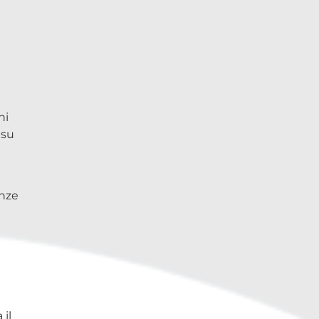
ni
 su
nze
 il