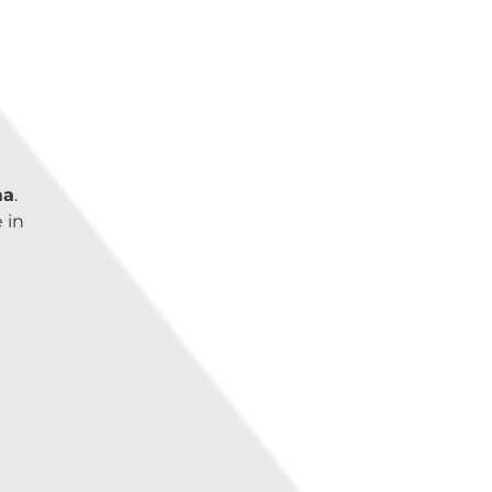
ma
.
e in